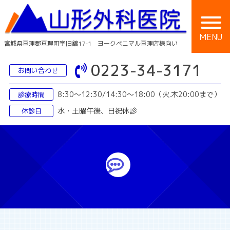
Skip
to
content
MENU
宮城県亘理郡亘理町字旧舘17-1 ヨークベニマル亘理店様向い
0223-34-3171
お問い合わせ
8:30〜12:30/14:30〜18:00
（火.木20:00まで）
診療時間
水・土曜午後、日祝休診
休診日