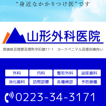
宮城県亘理郡亘理町字旧舘17-1 ヨークベニマル亘理店様向い
外科
内科
整形外科
泌尿器科
消化器科
訪問診療
各種検診
予防接種
0223-34-3171