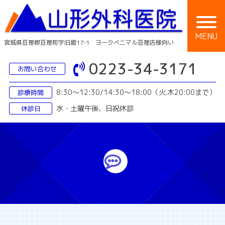
Skip
to
content
MENU
宮城県亘理郡亘理町字旧舘17-1 ヨークベニマル亘理店様向い
0223-34-3171
お問い合わせ
8:30〜12:30/14:30〜18:00
（火.木20:00まで）
診療時間
水・土曜午後、日祝休診
休診日