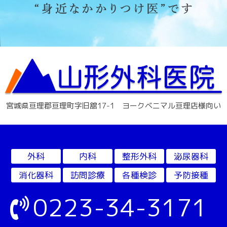
宮城県亘理郡亘理町字旧舘17-1 ヨークベニマル亘理店様向い
外科
内科
整形外科
泌尿器科
消化器科
訪問診療
各種検診
予防接種
0223-34-3171