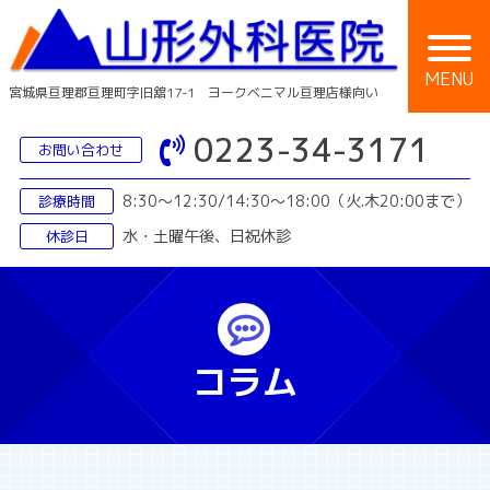
Skip
to
content
MENU
宮城県亘理郡亘理町字旧舘17-1 ヨークベニマル亘理店様向い
0223-34-3171
お問い合わせ
8:30〜12:30/14:30〜18:00
（火.木20:00まで）
診療時間
水・土曜午後、日祝休診
休診日
コラム