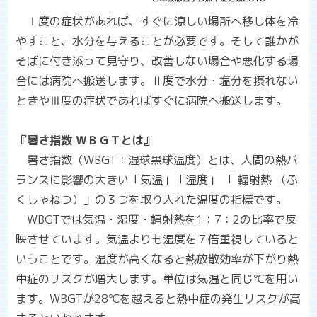
Ⅰ度の症状があれば、すぐに涼しい場所へ移し体を冷
やすこと、水分を与えることが必要です。そして誰かが
そばに付き添って見守り、改善しない場合や悪化する場
合には病院へ搬送します。Ⅱ度で水分・塩分を摂れない
ときやⅢ度の症状であればすぐに病院へ搬送します。
『暑さ指数 ＷＢＧＴとは』
暑さ指数（
WBGT
：湿球黒球温度）とは、人間の熱バ
ランスに影響の大きい「
気温」「湿度」 「
輻射熱 （ふ
くしゃねつ
）」
の３つを取り入れた温度の指標です。
WBGTでは気温・湿度・輻射熱を
1
：
7
：
2
の比率で反
映させています。気温よりも湿度を７倍重視していると
いうことです。湿度が高くなると熱放散効率が下がり熱
中症のリスクが増大します。単位は気温と同じ℃を用い
ます。WBGTが
28
℃を越えると熱中症の発生リスクが高