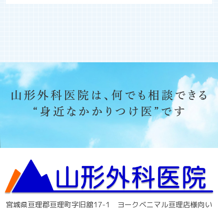
宮城県亘理郡亘理町字旧舘17-1 ヨークベニマル亘理店様向い