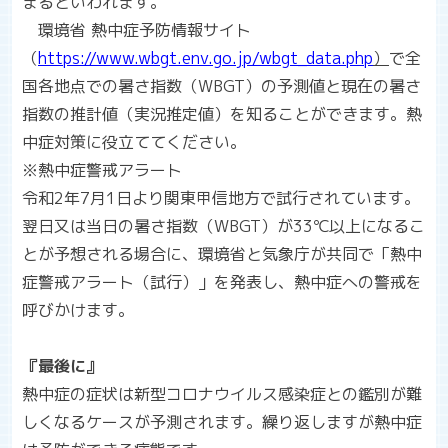
まるといわれます。
環境省 熱中症予防情報サイト
（
https://www.wbgt.env.go.jp/wbgt_data.php
）
で全
国各地点での暑さ指数（WBGT）の予測値と現在の暑さ
指数の推計値（実況推定値）を知ることができます。熱
中症対策に役立ててください。
※熱中症警戒アラート
令和
2
年
7
月
1
日より関東甲信地方で試行されています。
翌日又は当日の暑さ指数（
WBGT
）が
33℃
以上になるこ
とが予想される場合に、環境省と気象庁が共同で「熱中
症警戒アラート（試行）」を発表し、熱中症への警戒を
呼びかけます。
『最後に』
熱中症の症状は新型コロナウイルス感染症との鑑別が難
しくなるケースが予測されます。繰り返しますが熱中症